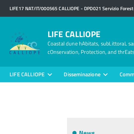
LIFE17 NAT/IT/000565 CALLIOPE - DPD021 Servizio Foreste
LIFE CALLIOPE
Coastal dune hAbitats, subLittoraL s
cOnservation, Protection, and thrEats
LIFE CALLIOPE
Disseminazione
Comm
News