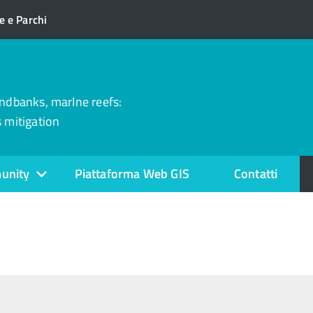
 e Parchi
andbanks, marIne reefs:
 mitigation
unity
Piattaforma Web GIS
Contatti