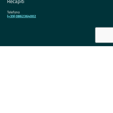
Recapiti
Telefono
(+39) 0862364002
Contatti
Indirizzi Email
PEC
dpd021@pec.regione.abruzzo.it
Email
dpd021@regione.abruzzo.it